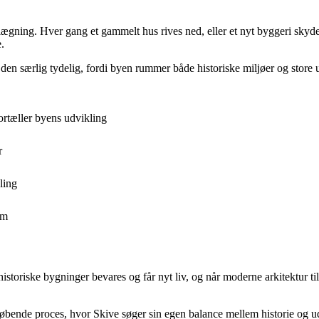
ægning. Hver gang et gammelt hus rives ned, eller et nyt byggeri skyde
.
en særlig tydelig, fordi byen rummer både historiske miljøer og store 
ortæller byens udvikling
r
ling
um
historiske bygninger bevares og får nyt liv, og når moderne arkitektur ti
n løbende proces, hvor Skive søger sin egen balance mellem historie og u