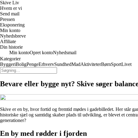
Skive Liv
Hvem er vi
Send mail
Pressen
Eksponering
Min konto
Nyhedsbreve
Affiliate
Din historie
Min konto
Opret konto
Nyhedsmail
Kategorier
Byggeri
Bolig
Penge
Erhverv
Sundhed
Mad
Aktiviteter
Børn
Sport
Livet
Bevare eller bygge nyt? Skive søger balanc
Skive er en by, hvor fortid og fremtid mødes i gadebilledet. Her st
historiske sjæl og samtidig skaber plads til udvikling, er blevet et cent
generationer?
En by med rødder i fjorden