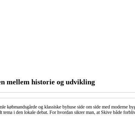
en mellem historie og udvikling
år gamle købmandsgårde og klassiske byhuse side om side med moderne 
ralt tema i den lokale debat. For hvordan sikrer man, at Skive både forbl