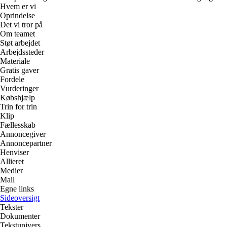
Hvem er vi
Oprindelse
Det vi tror på
Om teamet
Støt arbejdet
Arbejdssteder
Materiale
Gratis gaver
Fordele
Vurderinger
Købshjælp
Trin for trin
Klip
Fællesskab
Annoncegiver
Annoncepartner
Henviser
Allieret
Medier
Mail
Egne links
Sideoversigt
Tekster
Dokumenter
Tekstunivers