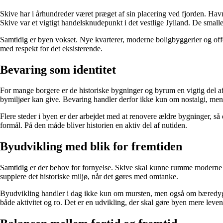
Skive har i århundreder været præget af sin placering ved fjorden. Ha
Skive var et vigtigt handelsknudepunkt i det vestlige Jylland. De smal
Samtidig er byen vokset. Nye kvarterer, moderne boligbyggerier og off
med respekt for det eksisterende.
Bevaring som identitet
For mange borgere er de historiske bygninger og byrum en vigtig del a
bymiljøer kan give. Bevaring handler derfor ikke kun om nostalgi, men 
Flere steder i byen er der arbejdet med at renovere ældre bygninger, så d
formål. På den måde bliver historien en aktiv del af nutiden.
Byudvikling med blik for fremtiden
Samtidig er der behov for fornyelse. Skive skal kunne rumme moderne b
supplere det historiske miljø, når det gøres med omtanke.
Byudvikling handler i dag ikke kun om mursten, men også om bæredygt
både aktivitet og ro. Det er en udvikling, der skal gøre byen mere leve