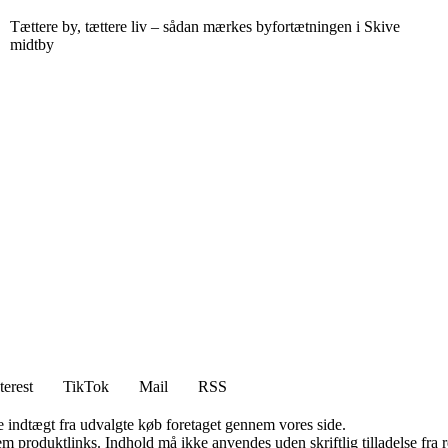
Tættere by, tættere liv – sådan mærkes byfortætningen i Skive
midtby
terest
TikTok
Mail
RSS
e indtægt fra udvalgte køb foretaget gennem vores side.
m produktlinks. Indhold må ikke anvendes uden skriftlig tilladelse fra r