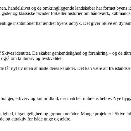
vnen, handelslivet og de omkringliggende landskaber har formet byens i
le gader og klassiske facader fortæller historier om håndværk, købmands
entlige institutioner har ændret byens udtryk. Det giver Skive en dyna
f Skives identitet. De skaber genkendelighed og forankring – og de til
også om kulturarv og livskvalitet.
e får nyt liv uden at miste deres karakter. Det kan være alt fra istandsæ
oliger, erhverv og kulturtilbud, der matcher nutidens behov. Nye bygg
ighed, tilgængelighed og grønne områder. Mange projekter i Skive fo
nde og attraktiv for både unge og ældre.