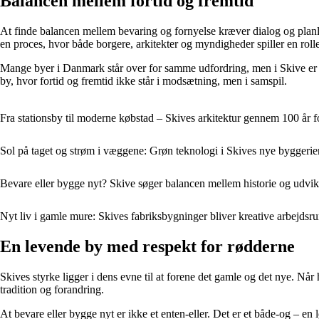
Balancen mellem fortid og fremtid
At finde balancen mellem bevaring og fornyelse kræver dialog og planl
en proces, hvor både borgere, arkitekter og myndigheder spiller en rolle
Mange byer i Danmark står over for samme udfordring, men i Skive er d
by, hvor fortid og fremtid ikke står i modsætning, men i samspil.
Fra stationsby til moderne købstad – Skives arkitektur gennem 100 år f
Sol på taget og strøm i væggene: Grøn teknologi i Skives nye byggerie
Bevare eller bygge nyt? Skive søger balancen mellem historie og udvik
Nyt liv i gamle mure: Skives fabriksbygninger bliver kreative arbejdsr
En levende by med respekt for rødderne
Skives styrke ligger i dens evne til at forene det gamle og det nye. Når 
tradition og forandring.
At bevare eller bygge nyt er ikke et enten-eller. Det er et både-og – e