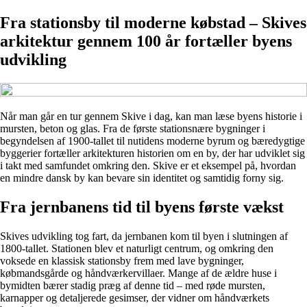
Fra stationsby til moderne købstad – Skives
arkitektur gennem 100 år fortæller byens
udvikling
Når man går en tur gennem Skive i dag, kan man læse byens historie i
mursten, beton og glas. Fra de første stationsnære bygninger i
begyndelsen af 1900-tallet til nutidens moderne byrum og bæredygtige
byggerier fortæller arkitekturen historien om en by, der har udviklet sig
i takt med samfundet omkring den. Skive er et eksempel på, hvordan
en mindre dansk by kan bevare sin identitet og samtidig forny sig.
Fra jernbanens tid til byens første vækst
Skives udvikling tog fart, da jernbanen kom til byen i slutningen af
1800-tallet. Stationen blev et naturligt centrum, og omkring den
voksede en klassisk stationsby frem med lave bygninger,
købmandsgårde og håndværkervillaer. Mange af de ældre huse i
bymidten bærer stadig præg af denne tid – med røde mursten,
karnapper og detaljerede gesimser, der vidner om håndværkets