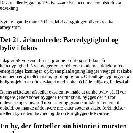
Bevare eller bygge nyt? Skive søger balancen mellem historie og
udvikling
Nyt liv i gamle mure: Skives fabriksbygninger bliver kreative
arbejdsrum
Det 21. århundrede: Bæredygtighed og
byliv i fokus
I dag er Skive kendt for sin grønne profil og sit fokus på
bæredygtighed. Nye byggerier kombinerer moderne arkitektur med
energirigtige løsninger, og byens planlægning lægger vægt på at skabe
sammenhæng mellem natur, fjord og byrum. Offentlige bygninger og
boligprojekter er ofte designet med tanke på både miljø og fællesskab.
Byens arkitektur afspejler også en ny måde at tænke byliv på. Hvor
tidligere generationer byggede for funktion, bygges der nu for
oplevelse og samvær. Torve, stier og grønne områder inviterer til
ophold, og mange af de nyere projekter søger at skabe forbindelser
mellem bymidten, havnen og de omkringliggende kvarterer.
En by, der fortæller sin historie i mursten