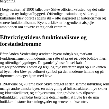
betydning.
I begyndelsen af 1900-tallet blev Skive officielt købstad, og det satte
gang i en ny bølge af byggeri. Offentlige institutioner, skoler og
kulturhuse blev opført i tidens stil – ofte inspireret af historicismen og
senere funktionalismen. Byens arkitektur begyndte at afspejle
ambitionen om at være et regionalt centrum.
Efterkrigstidens funktionalisme og
forstadsdrømme
Efter Anden Verdenskrig ændrede byens udtryk sig markant.
Funktionalismen og modernismen satte sit præg på både boligbyggeri
og offentlige bygninger. De gamle byhuse fik selskab af
etageejendomme i beton og tegl, og nye kvarterer skød op i udkanten
af byen. Her blev parcelhuset symbol på den moderne familie og på
drømmen om eget hjem med have.
I 1960’erne og 70’erne blev Skive præget af den samme udvikling som
mange andre danske byer: en udbygning af infrastrukturen, nye skoler
og idrætsfaciliteter, og et bycentrum, der gradvist blev tilpasset
biltrafikken. Samtidig begyndte detailhandlen at flytte fra de små
butikker til større forretningsgader og senere butikscentre.