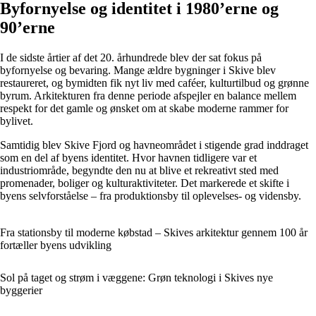
Byfornyelse og identitet i 1980’erne og
90’erne
I de sidste årtier af det 20. århundrede blev der sat fokus på
byfornyelse og bevaring. Mange ældre bygninger i Skive blev
restaureret, og bymidten fik nyt liv med caféer, kulturtilbud og grønne
byrum. Arkitekturen fra denne periode afspejler en balance mellem
respekt for det gamle og ønsket om at skabe moderne rammer for
bylivet.
Samtidig blev Skive Fjord og havneområdet i stigende grad inddraget
som en del af byens identitet. Hvor havnen tidligere var et
industriområde, begyndte den nu at blive et rekreativt sted med
promenader, boliger og kulturaktiviteter. Det markerede et skifte i
byens selvforståelse – fra produktionsby til oplevelses- og vidensby.
Fra stationsby til moderne købstad – Skives arkitektur gennem 100 år
fortæller byens udvikling
Sol på taget og strøm i væggene: Grøn teknologi i Skives nye
byggerier